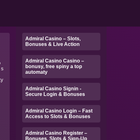
Admiral Casino – Slots,
Bonuses & Live Action
Admiral Casino Casino –
o
bonusy, free spiny a top
 s
automaty
ky
Admiral Casino Signin -
Secure Login & Bonuses
Admiral Casino Login – Fast
Access to Slots & Bonuses
Admiral Casino Register –
Bonuses, Slots & Sign-Up