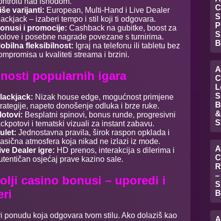
ontrolu nad ishodom.
C
iše varijanti:
European, Multi-Hand i Live Dealer
S
lackjack – izaberi tempo i stil koji ti odgovara.
P
onusi i promocije:
Cashback na gubitke, boost za
S
tolove i posebne nagrade povezane s turnirima.
B
obilna fleksibilnost:
Igraj na telefonu ili tabletu bez
ompromisa u kvaliteti streama i brzini.
A
nosti popularnih igara
C
L
S
lackjack:
Nizak house edge, mogućnost primjene
B
trategije, napeto donošenje odluka i brze ruke.
&
lotovi:
Besplatni spinovi, bonus runde, progresivni
S
ackpotovi i tematski vizuali za instant zabavu.
ulet:
Jednostavna pravila, širok raspon opklada i
lasična atmosfera koja nikad ne izlazi iz mode.
A
ive Dealer igre:
HD prenos, interakcija s dilerima i
C
utentičan osjećaj prave kazino sale.
R
–
olji casino bonusi – uporedi i
S
eri
B
 ponudu koja odgovara tvom stilu. Ako dolaziš kao
A