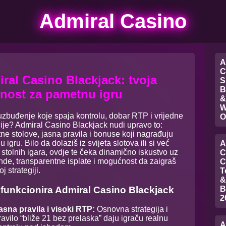
Admiral Casino
A
C
ral Casino Blackjack: tvoja
S
B
nost za pametnu igru
&
W
uzbuđenje koje spaja kontrolu, dobar RTP i vrijedne
O
je? Admiral Casino Blackjack nudi upravo to:
ne stolove, jasna pravila i bonuse koji nagrađuju
 igru. Bilo da dolaziš iz svijeta slotova ili si već
A
lj stolnih igara, ovdje te čeka dinamično iskustvo uz
C
nde, transparentne isplate i mogućnost da zaigraš
C
j strategiji.
T
&
funkcionira Admiral Casino Blackjack
B
2
asna pravila i visoki RTP:
Osnovna strategija i
ravilo “bliže 21 bez prelaska” daju igraču realnu
A