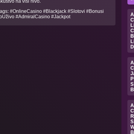
skustvo na viši nivo.
ags: #OnlineCasino #Blackjack #Slotovi #Bonusi
A
oUživo #AdmiralCasino #Jackpot
C
L
C
B
L
D
A
C
J
P
S
B
A
C
R
S
W
B