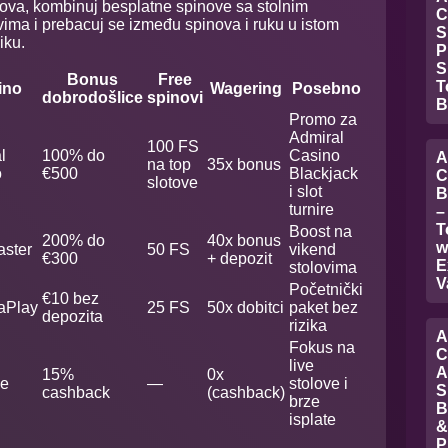
tova, kombinuj besplatne spinove sa stolnim
C
ima i prebacuj se između spinova i ruku u istom
S
iku.
P
S
Bonus
Free
T
ino
Wagering
Posebno
dobrodošlice
spinovi
B
Promo za
Admiral
100 FS
l
100% do
Casino
A
na top
35x bonus
o
€500
Blackjack
C
slotove
i slot
B
turnire
–
T
Boost na
200% do
40x bonus
w
ster
50 FS
vikend
€300
+ depozit
E
stolovima
V
Početnički
€10 bez
aPlay
25 FS
50x dobitci
paket bez
depozita
rizika
A
Fokus na
C
live
A
15%
0x
ce
—
stolove i
S
cashback
(cashback)
brze
B
isplate
&
P