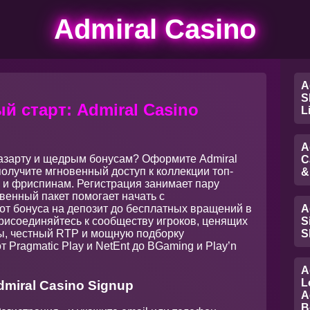
Admiral Casino
A
S
й старт: Admiral Casino
L
A
 азарту и щедрым бонусам? Оформите Admiral
C
получите мгновенный доступ к коллекции топ-
&
м и фриспинам. Регистрация занимает пару
твенный пакет помогает начать с
от бонуса на депозит до бесплатных вращений в
A
Присоединяйтесь к сообществу игроков, ценящих
S
, честный RTP и мощную подборку
S
 Pragmatic Play и NetEnt до BGaming и Play’n
A
L
dmiral Casino Signup
A
B