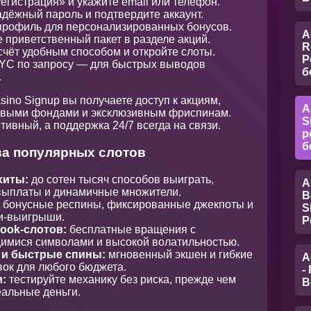
гистрация» и укажите email или телефон.
дёжный пароль и подтвердите аккаунт.
профиль для персонализированных бонусов.
A
 приветственный пакет в разделе акций.
R
чёт удобным способом и откройте слоты.
Р
YC по запросу — для быстрых выводов
б
.
sino Signup вы получаете доступ к акциям,
A
овыми фондами и эксклюзивным фриспинам.
S
ивный, а поддержка 24/7 всегда на связи.
р
б
а популярных слотов
хиты:
до сотен тысяч способов выиграть,
A
выплаты и динамичные множители.
B
бонусные респины, фиксированные джекпоты и
S
и-выигрыши.
P
ook-слотов:
бесплатные вращения с
мися символами и высокой волатильностью.
 и быстрые спины:
мгновенный экшен и гибкие
A
вок для любого бюджета.
-
:
тестируйте механику без риска, прежде чем
B
еальные деньги.