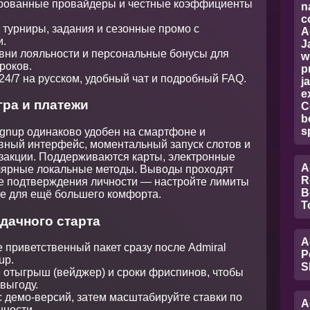
ованные провайдеры и честные коэффициенты
n
c
 турниры, задания и сезонные промо с
A
.
J
овни лояльности и персональные бонусы для
w
роков.
p
4/7 на русском, удобный чат и подробный FAQ.
j
e
ра и платежи
C
b
s
ignup одинаково удобен на смартфоне и
ивный интерфейс, моментальный запуск слотов и
закции. Поддерживаются карты, электронные
A
лярные локальные методы. Выводы проходят
R
е подтверждения личности — настройте лимиты
B
е для ещё большего комфорта.
T
дачного старта
A
 приветственный пакет сразу после Admiral
P
up.
S
 отыгрыш (вейджер) и сроки фриспинов, чтобы
 выгоду.
 демо-версий, затем масштабируйте ставки по
A
нности.